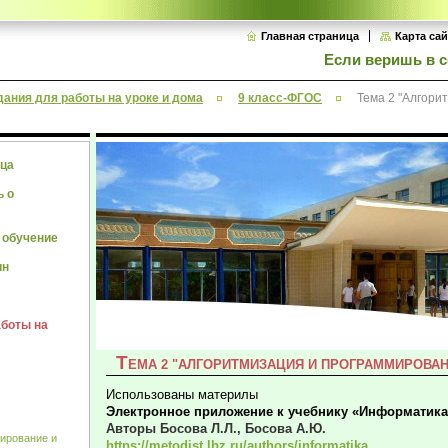
Главная страница
Карта сай
Если веришь в с
дания для работы на уроке и дома
9 класс-ФГОС
Тема 2 "Алгори
ица
ь о
 обучение
ин
аботы на
Т
ЕМА 2 "АЛГОРИТМИЗАЦИЯ И ПРОГРАММИРОВАН
Использованы материлы
Электронное приложение к учебнику «Информатика»
Авторы Босова Л.Л., Босова А.Ю.
ирование и
https://metodist.lbz.ru/authors/informatika