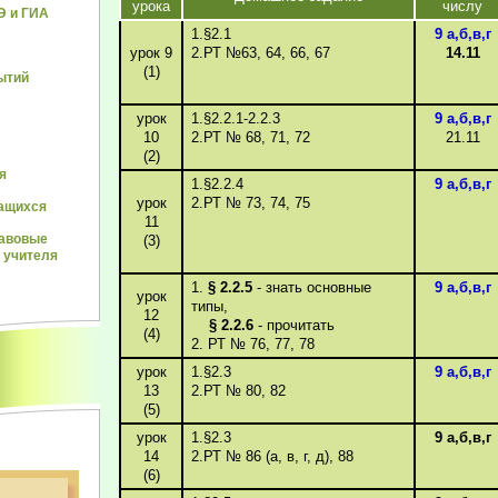
урока
числу
Э и ГИА
1.§2.1
9 а,б,в,г
урок 9
2.РТ №63, 64, 66, 67
14.11
(1)
ытий
урок
1.§2.2.1-2.2.3
9 а,б,в,г
10
2.РТ № 68, 71, 72
21.11
(2)
я
1.§2.2.4
9 а,б,в,г
урок
2.РТ № 73, 74, 75
ащихся
11
равовые
(3)
 учителя
1.
§ 2.2.5
- знать основные
9 а,б,в,г
урок
типы,
12
§
2.2.6
- прочитать
(4)
2. РТ № 76, 77, 78
урок
1.§2.3
9 а,б,в,г
13
2.РТ № 80, 82
(5)
урок
1.§2.3
9 а,б,в,г
14
2.РТ № 86 (а, в, г, д), 88
(6)