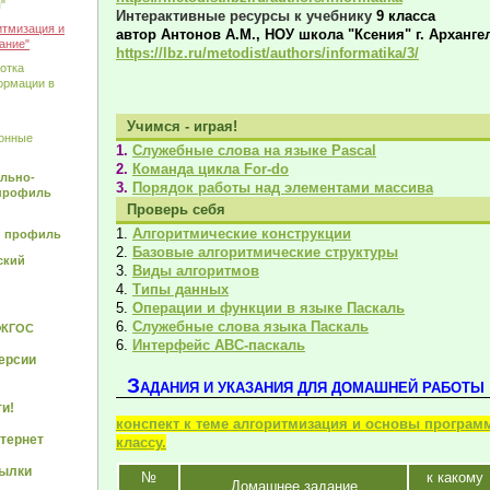
"
Интерактивные ресурсы к учебнику
9 класса
итмизация и
автор Антонов А.М., НОУ школа "Ксения" г. Арханге
ание"
https://lbz.ru/metodist/authors/informatika/3/
отка
ормации в
Учимся - играя!
онные
1.
Служебные слова на языке Pascal
2.
Команда цикла For-do
ально-
3.
Порядок работы над элементами массива
профиль
Проверь себя
1.
Алгоритмические конструкции
й профиль
2.
Базовые алгоритмические структуры
ский
3.
Виды алгоритмов
4.
Типы данных
5.
Операции и функции в языке Паскаль
6.
Служебные слова языка Паскаль
ФКГОС
6.
Интерфейс АВС-паскаль
ерсии
З
АДАНИЯ И УКАЗАНИЯ ДЛЯ ДОМАШНЕЙ РАБОТЫ
и!
конспект к теме алгоритмизация и основы програм
тернет
классу.
сылки
№
к какому
Домашнее задание