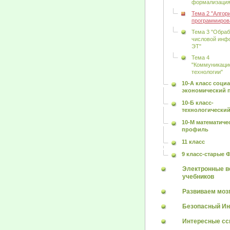
формализация
Тема 2 "Алгор
программиров
Тема 3 "Обраб
числовой инф
ЭТ"
Тема 4
"Коммуникаци
технологии"
10-А класс соци
экономический 
10-Б класс-
технологически
10-М математиче
профиль
11 класс
9 класс-старые 
Электронные в
учебников
Развиваем мозг
Безопасный Ин
Интересные с