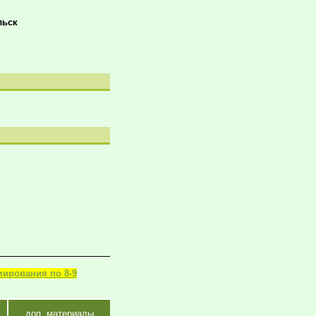
льск
мирования по 8-9
доп. материалы