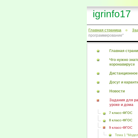
igrinfo17
Главная страница
За
программирование"
Главная стран
Что нужно знат
коронавирусе
Дистанционное
Досуг и карант
Новости
Задания для р
уроке и дома
7 класс-ФГОС
8 класс-ФГОС
9 класс-ФГОС
Тема 1 "Модел